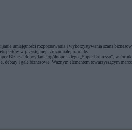
ijanie umiejętności rozpoznawania i wykorzystywania szans biznesowy
kspertów w przystępnej i zrozumiałej formule.
„Super Biznes” do wydania ogólnopolskiego „Super Expressu”, w formi
je, debaty i gale biznesowe. Ważnym elementem towarzyszącym marce j