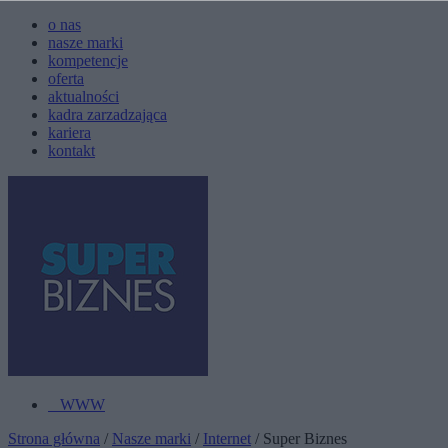
o nas
nasze marki
kompetencje
oferta
aktualności
kadra zarzadzająca
kariera
kontakt
WWW
Strona główna
/
Nasze marki
/
Internet
/ Super Biznes