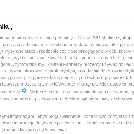
niku,
fanych partnerów oraz inne podmioty z Grupy ZPR Media uzyskujem
cje na urządzeniu oraz przetwarzamy dane osobowe, takie jak unika
je wysyłane przez urządzenie czy dane przeglądania w celu zapewn
klam, wybór spersonalizowanych treści, pomiar reklam i treści, bad
 zgodą Użytkownika my i Zaufani Partnerzy możemy używać dokład
az aktywnie skanować charakterystykę urządzenia do celów identyfi
ść, prosimy o zgodę na korzystanie z tych technologii poprzez klikn
a i zawsze możesz ją zmienić/wycofać klikając przycisk ustawień pr
ogu strony
. Niektóre rodzaje przetwarzania danych nie wymagaj
iwić się takiemu przetwarzaniu. Preferencje będą miały zastosowanie
szymi informacjami, abyś mógł świadomie i komfortowo korzystać z
gółowe informacje dotyczące przetwarzania Twoich danych znajdzi
s
oraz po kliknięciu w „Ustawienia”.