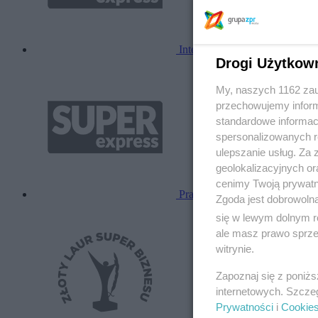
Internet
Drogi Użytkow
My, naszych 1162 zau
przechowujemy informa
standardowe informac
spersonalizowanych re
ulepszanie usług. Za
geolokalizacyjnych or
cenimy Twoją prywatno
Prasa
Zgoda jest dobrowoln
się w lewym dolnym r
ale masz prawo sprzec
witrynie.
Zapoznaj się z poniż
internetowych. Szcze
Prywatności
i
Cookie