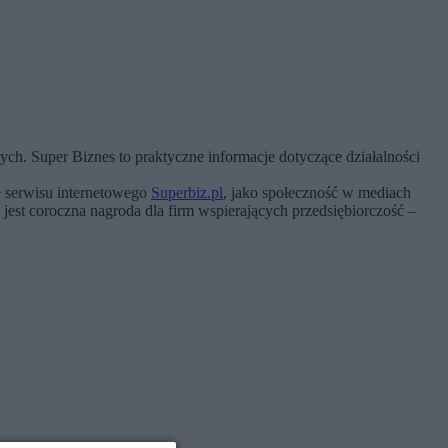
ch. Super Biznes to praktyczne informacje dotyczące działalności
e serwisu internetowego
Superbiz.pl
, jako społeczność w mediach
est coroczna nagroda dla firm wspierających przedsiębiorczość –