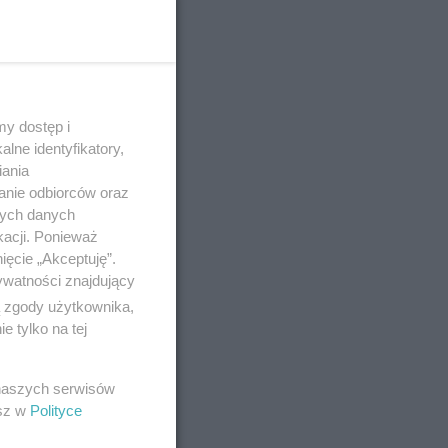
y dostęp i
lne identyfikatory,
iania
anie odbiorców oraz
nych danych
kacji. Ponieważ
ięcie „Akceptuję”.
ywatności znajdujący
ą zgody użytkownika,
 tylko na tej
 naszych serwisów
esz w
Polityce