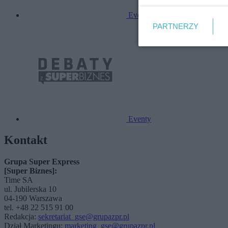
Eventy
PARTNERZY
Eventy
Kontakt
Grupa Super Express
[Super Biznes]:
Time SA
ul. Jubilerska 10
04-190 Warszawa
tel. +48 22 515 91 00
Redakcja:
sekretariat_gse@grupazpr.pl
Dział Marketingu:
marketing_gse@grupazpr.pl